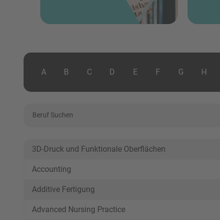
A
B
C
D
E
F
G
H
Branche wählen
3D-Druck und Funktionale Oberflächen
Accounting
Additive Fertigung
Advanced Nursing Practice