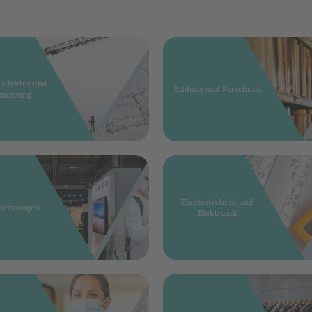
chitektur und
Bildung und Forschung
messung
Elektrotechnik und
tleistungen
Elektronik