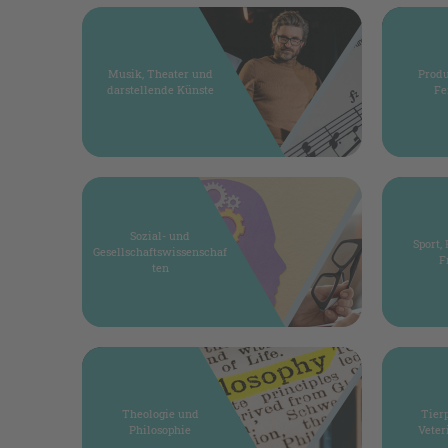
Musik, Theater und
Prod
darstellende Künste
Fe
Sozial- und
Sport,
Gesellschaftswissenschaf
F
ten
Theologie und
Tier
Philosophie
Vete