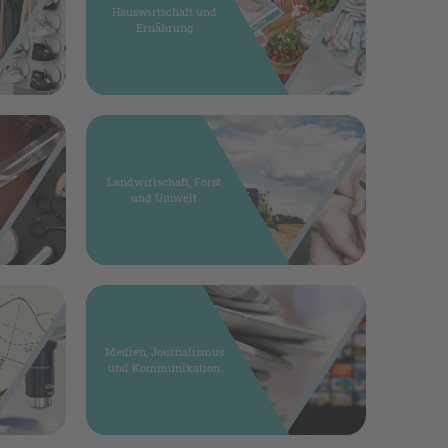
Hauswirtschaft und
Ernährung
Landwirtschaft, Forst
und Umwelt
Medien, Journalismus
und Kommunikation