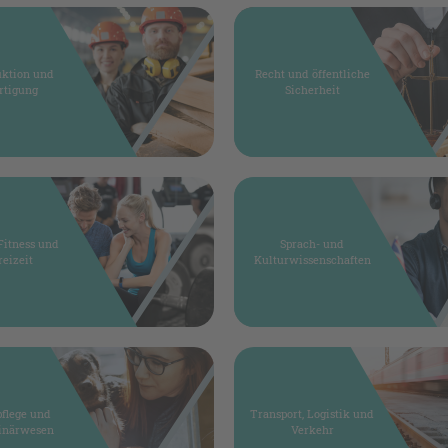
uktion und
Recht und öffentliche
rtigung
Sicherheit
 Fitness und
Sprach- und
reizeit
Kulturwissenschaften
pflege und
Transport, Logistik und
rinärwesen
Verkehr