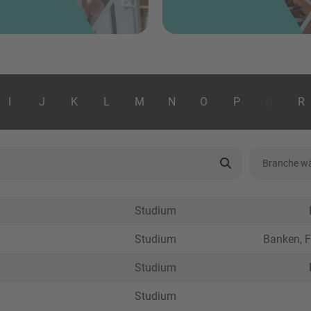
I
J
K
L
M
N
O
P
Q
R
Studium
Studium
Banken, F
Studium
Studium