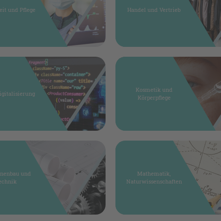
it und Pflege
Handel und Vertrieb
Kosmetik und
igitalisierung
Körperpflege
nenbau und
Mathematik,
echnik
Naturwissenschaften