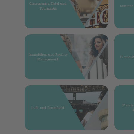
Gastronomie, Hotel und
Gesundhe
Tourismus
Immobilien und Facility
IT und D
Management
Maschi
Luft- und Raumfahrt
T