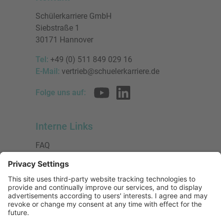
Schülerkarriere GmbH
Siebstraße 1
30171 Hannover
Tel:
+49 (0) 511 849 029 16
E-Mail:
vertrieb@schuelerkarriere.de
Folge uns auf:
Interne Links
FAQ
AGB
Datenschutzerklärung
Impressum
Presse
Urheberrecht
Barrierefreiheit