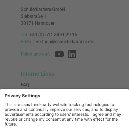
Schülerkarriere GmbH
Siebstraße 1
30171 Hannover
Tel:
+49 (0) 511 849 029 16
E-Mail:
vertrieb@schuelerkarriere.de
Folge uns auf:
Interne Links
FAQ
AGB
Datenschutzerklärung
Impressum
Presse
Urheberrecht
Barrierefreiheit