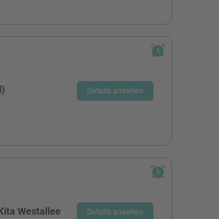
d)
Details ansehen
Kita Westallee
Details ansehen