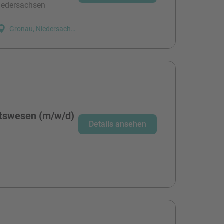
niedersachsen
Gronau, Niedersachsen
tswesen (m/w/d)
Details ansehen