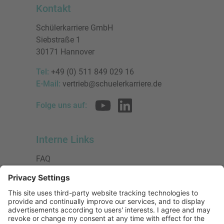
Kontakt
Schülerkarriere GmbH
Siebstraße 1
30171 Hannover
Tel:
+49 (0) 511 849 029 16
E-Mail:
vertrieb@schuelerkarriere.de
Folge uns auf:
Interne Links
FAQ
AGB
Datenschutzerklärung
Impressum
Presse
Urheberrecht