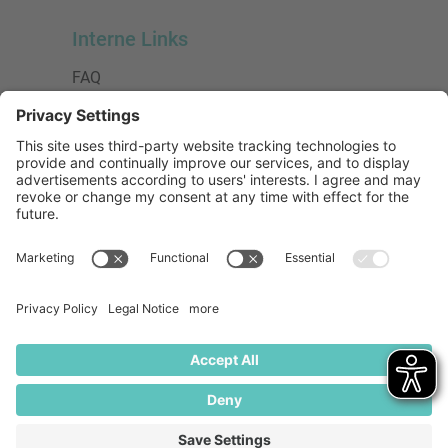
Interne Links
FAQ
AGB
Datenschutzerklärung
Impressum
Presse
Urheberrecht
Barrierefreiheit
Mitglied bei:
Die Jungen Unternehmer
Wirtschaftsjunioren Deutschland e.V.
(WJD)