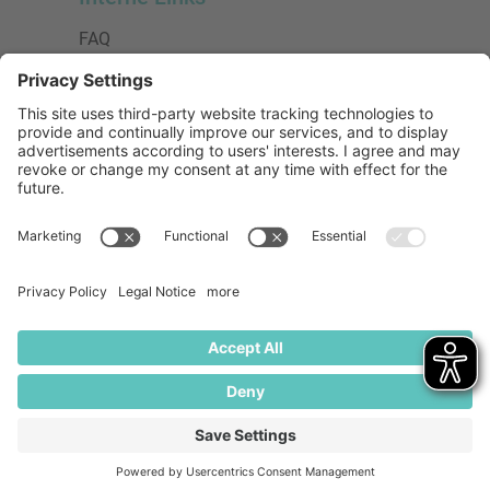
FAQ
AGB
Datenschutzerklärung
Impressum
Presse
Urheberrecht
Barrierefreiheit
Mitglied bei:
Die Jungen Unternehmer
Wirtschaftsjunioren Deutschland e.V.
(WJD)