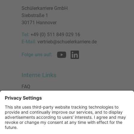
Schülerkarriere GmbH
Siebstraße 1
30171 Hannover
Tel:
+49 (0) 511 849 029 16
E-Mail:
vertrieb@schuelerkarriere.de
Folge uns auf:
Interne Links
FAQ
AGB
Datenschutzerklärung
Impressum
Presse
Urheberrecht
Barrierefreiheit