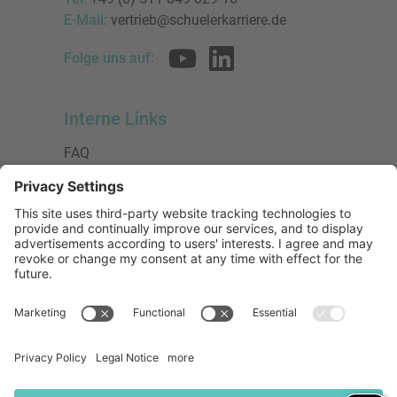
E-Mail:
vertrieb@schuelerkarriere.de
Folge uns auf:
Interne Links
FAQ
AGB
Datenschutzerklärung
Impressum
Presse
Urheberrecht
Barrierefreiheit
Mitglied bei:
Die Jungen Unternehmer
Wirtschaftsjunioren Deutschland e.V.