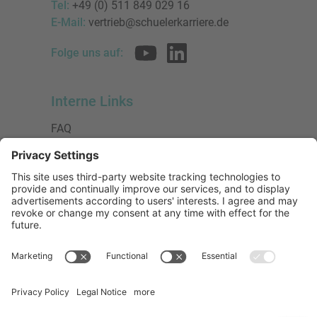
Tel:
+49 (0) 511 849 029 16
E-Mail:
vertrieb@schuelerkarriere.de
Folge uns auf:
Interne Links
FAQ
AGB
Datenschutzerklärung
Impressum
Presse
Urheberrecht
Barrierefreiheit
Mitglied bei:
Die Jungen Unternehmer
Wirtschaftsjunioren Deutschland e.V.