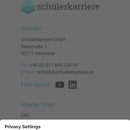
Kontakt
Schülerkarriere GmbH
Siebstraße 1
30171 Hannover
Tel:
+49 (0) 511 849 029 16
E-Mail:
vertrieb@schuelerkarriere.de
Folge uns auf:
Interne Links
FAQ
AGB
Datenschutzerklärung