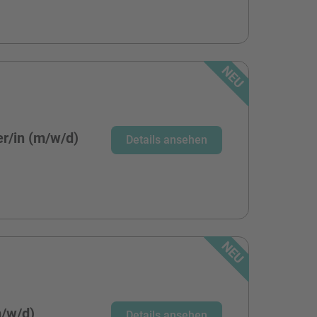
r/in (m/w/d)
Details ansehen
m/w/d)
Details ansehen