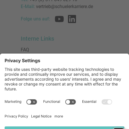
E-Mail:
vertrieb@schuelerkarriere.de
Folge uns auf:
Interne Links
FAQ
AGB
Datenschutzerklärung
Impressum
Presse
Urheberrecht
Barrierefreiheit
Mitglied bei:
Die Jungen Unternehmer
Wirtschaftsjunioren Deutschland e.V.