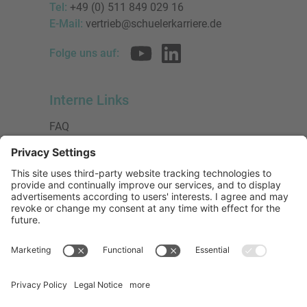
Tel:
+49 (0) 511 849 029 16
E-Mail:
vertrieb@schuelerkarriere.de
Folge uns auf:
Interne Links
FAQ
AGB
Datenschutzerklärung
Impressum
Presse
Urheberrecht
Barrierefreiheit
Mitglied bei:
Die Jungen Unternehmer
Wirtschaftsjunioren Deutschland e.V.