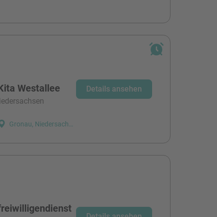
Kita Westallee
Details ansehen
niedersachsen
Gronau, Niedersachsen
reiwilligendienst
Details ansehen