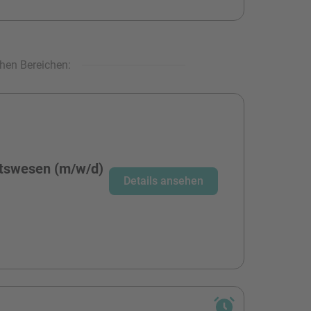
hen Bereichen:
tswesen (m/w/d)
Details ansehen