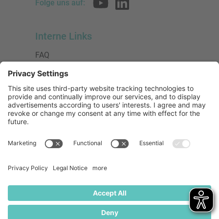
Folge uns auf:
Interne Links
FAQ
AGB
Datenschutzerklärung
Impressum
Presse
Urheberrecht
Barrierefreiheit
Mitglied bei:
Die Jungen Unternehmer
Wirtschaftsjunioren Deutschland e.V.
(WJD)