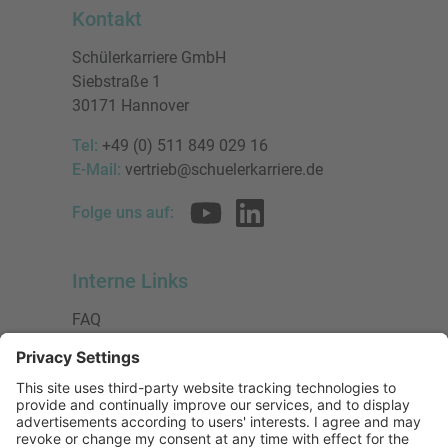
Kontakt
Schülerkarriere GmbH
Siebstraße 1
30171 Hannover
Tel:
+49 (0) 511 849 029 16
E-Mail:
vertrieb@schuelerkarriere.de
Folge uns auf:
Interne Links
FAQ
AGB
Datenschutzerklärung
Impressum
Presse
Urheberrecht