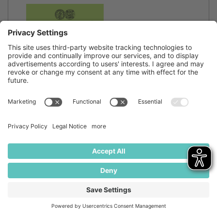
Sportwissenschaft (Bachelor of Arts
(B.A.) – 120 LP)
Martin-Luther-Universität Halle-Wittenberg
06108 Halle, Sachsen-Anhalt
Studium
Details ansehen
Duales Studium BWL - Marketing