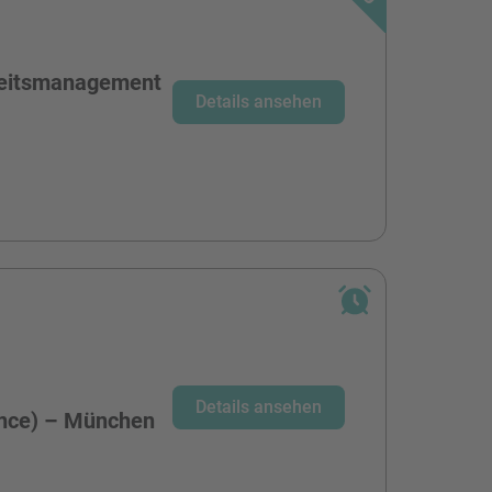
heitsmanagement
Details ansehen
-
Details ansehen
ence) – München