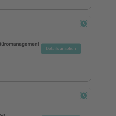
r Büromanagement
Details ansehen
/d)