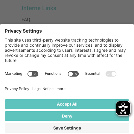
Interne Links
FAQ
AGB
Datenschutzerklärung
Impressum
Presse
Urheberrecht
Barrierefreiheit
Mitglied bei:
Die Jungen Unternehmer
Wirtschaftsjunioren Deutschland e.V.
(WJD)