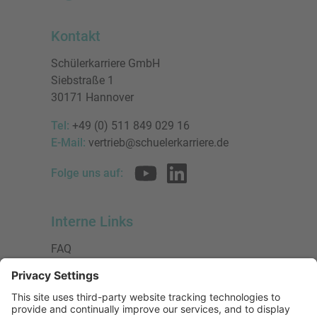
Kontakt
Schülerkarriere GmbH
Siebstraße 1
30171 Hannover
Tel:
+49 (0) 511 849 029 16
E-Mail:
vertrieb@schuelerkarriere.de
Folge uns auf:
Interne Links
FAQ
AGB
Datenschutzerklärung
Impressum
Presse