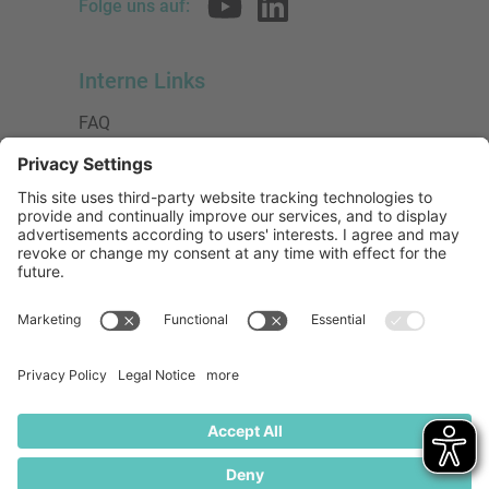
Folge uns auf:
Interne Links
FAQ
AGB
Datenschutzerklärung
Impressum
Presse
Urheberrecht
Barrierefreiheit
Mitglied bei:
Die Jungen Unternehmer
Wirtschaftsjunioren Deutschland e.V.
(WJD)