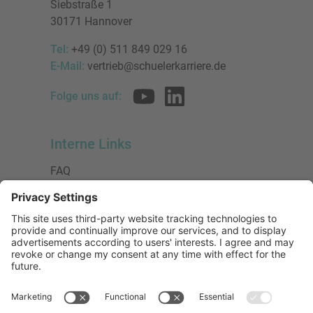
Siebstraße 1
30171 Hannover
Tel:
+49 (0) 511 849 029 16
E-Mail:
vertrieb@schuelerkarriere.de
Folge uns auf:
Interne Links
FAQ
AGB
Datenschutzerklärung
Impressum
Presse
Urheberrecht
Barrierefreiheit
Mitglied bei: