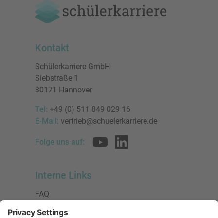
Kontakt
Schülerkarriere GmbH
Siebstraße 1
30171 Hannover
Tel:
+49 (0) 511 849 029 16
E-Mail:
vertrieb@schuelerkarriere.de
Folge uns auf:
Interne Links
FAQ
AGB
Datenschutzerklärung