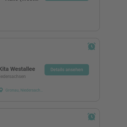
Kita Westallee
Details ansehen
niedersachsen
Gronau, Niedersachsen