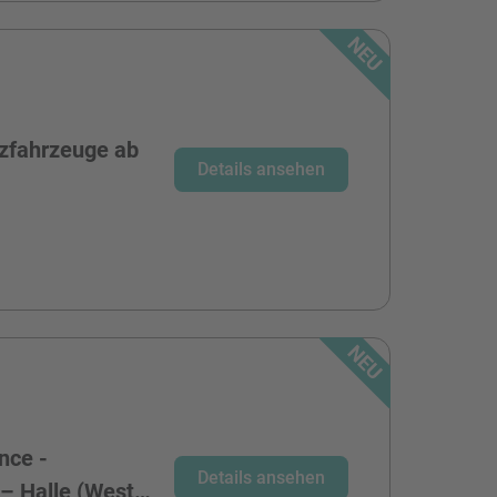
zfahrzeuge ab
Details ansehen
nce -
Details ansehen
 – Halle (West…