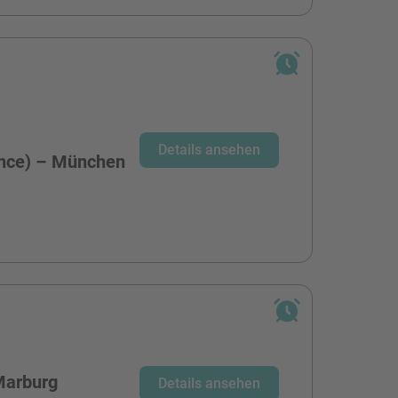
-
Details ansehen
ence) – München
Marburg
Details ansehen