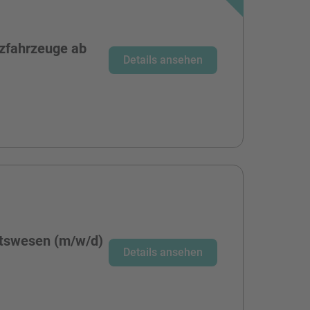
zfahrzeuge ab
Details ansehen
tswesen (m/w/d)
Details ansehen