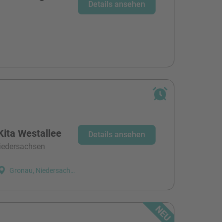
Details ansehen
Kita Westallee
Details ansehen
niedersachsen
Gronau, Niedersachsen