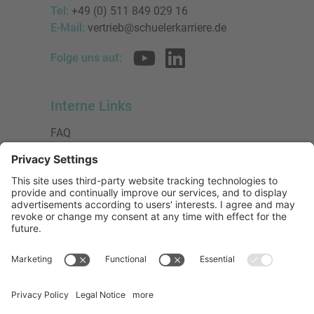
Tel:
+49 (0) 511 849 029 16
E-Mail:
vertrieb@schuelerkarriere.de
Folge uns auf:
Interne Links
FAQ
AGB
Datenschutzerklärung
Impressum
Presse
Urheberrecht
Barrierefreiheit
Mitglied bei:
Die Jungen Unternehmer
Wirtschaftsjunioren Deutschland e.V.