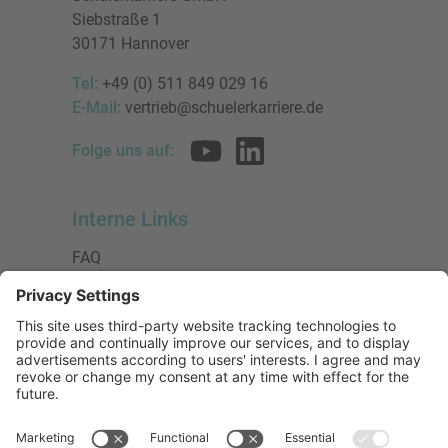
Siebstraße 1
30171 Hannover
Tel:
+49 (0) 511 849 029 16
E-Mail:
vertrieb@schuelerkarriere.de
Folge uns auf:
Interne Links
FAQ
AGB
Datenschutzerklärung
Impressum
Presse
Urheberrecht
Barrierefreiheit