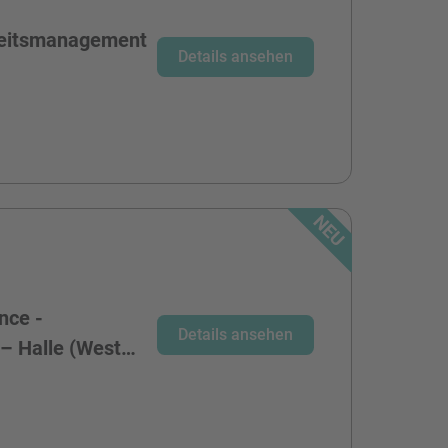
heitsmanagement
Details ansehen
nce -
Details ansehen
 – Halle (West…