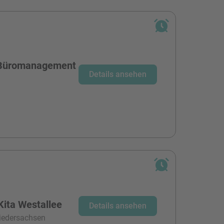
r Büromanagement
Details ansehen
Kita Westallee
Details ansehen
niedersachsen