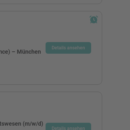
-
Details ansehen
ence) – München
tswesen (m/w/d)
Details ansehen