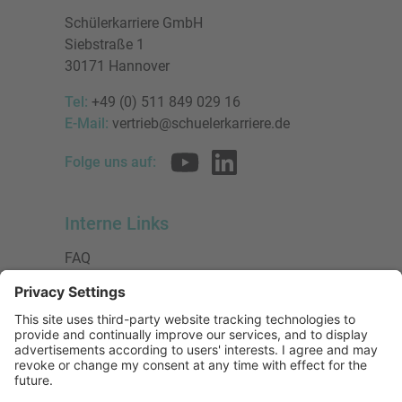
Schülerkarriere GmbH
Siebstraße 1
30171 Hannover
Tel:
+49 (0) 511 849 029 16
E-Mail:
vertrieb@schuelerkarriere.de
Folge uns auf:
Interne Links
FAQ
AGB
Datenschutzerklärung
Impressum
Presse
Urheberrecht
Barrierefreiheit