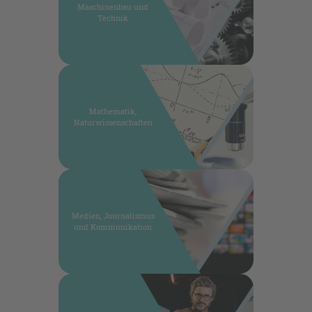
Maschinenbau und
Technik
Mathematik,
Naturwissenschaften
Medien, Journalismus
und Kommunikation