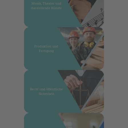
Musik, Theater und
darstellende Künste
Produktion und
Fertigung
Recht und öffentliche
Sicherheit