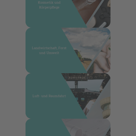
Kosmetik und
Körperpflege
Landwirtschaft, Forst
und Umwelt
Luft- und Raumfahrt