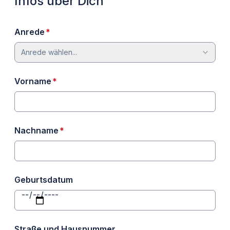
Infos über Dich
erforderlich
Anrede
*
Anrede wählen...
erforderlich
Vorname
*
erforderlich
Nachname
*
Geburtsdatum
Straße und Hausnummer