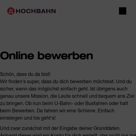
Navigieren in Hochbahn
Schnellnavigation
Hauptnavigation
Suche
Online bewerben
Schön, dass du da bist!
Wir finden's super, dass du dich bewerben möchtest. Und du
sicher, wenn das möglichst einfach geht. Ist übrigens auch
genau unsere Mission, die Leute schnell und bequem ans Ziel
zu bringen. Ob nun beim U-Bahn- oder Busfahren oder halt
beim Bewerben. Da fahren wir eine Schiene. Einfach
einsteigen und los geht's!
Und zwar zunächst mit der Eingabe deiner Grunddaten.
Anhand dieser wird ein Konto für dich erstellt, das nicht nur zur