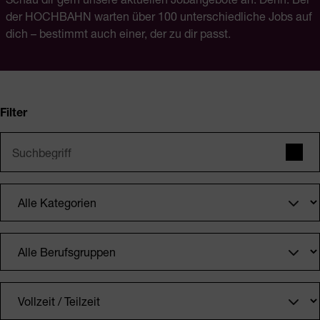
der HOCHBAHN warten über 100 unterschiedliche Jobs auf
dich – bestimmt auch einer, der zu dir passt.
Filter
Suchbegriff
Such