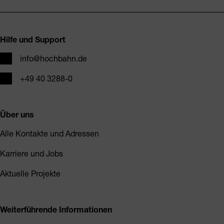
Fusszeile
Hilfe und Support
E-Mail
info@hochbahn.de
Telefon
+49 40 3288-0
Über uns
Alle Kontakte und Adressen
Karriere und Jobs
Aktuelle Projekte
Weiterführende Informationen