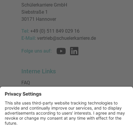
Schülerkarriere GmbH
Siebstraße 1
30171 Hannover
Tel:
+49 (0) 511 849 029 16
E-Mail:
vertrieb@schuelerkarriere.de
Folge uns auf:
Interne Links
FAQ
AGB
Datenschutzerklärung
Impressum
Presse
Urheberrecht
Barrierefreiheit