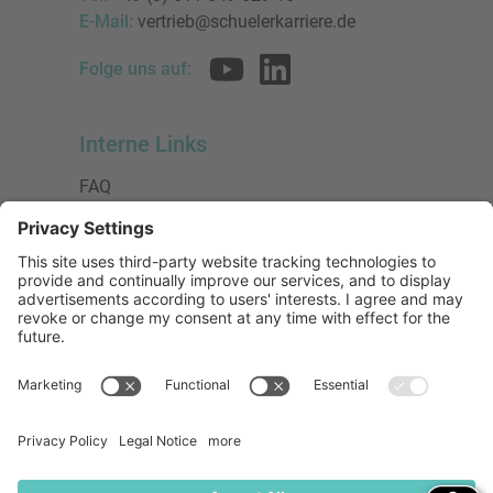
E-Mail:
vertrieb@schuelerkarriere.de
Folge uns auf:
Interne Links
FAQ
AGB
Datenschutzerklärung
Impressum
Presse
Urheberrecht
Barrierefreiheit
Mitglied bei:
Die Jungen Unternehmer
Wirtschaftsjunioren Deutschland e.V.
(WJD)