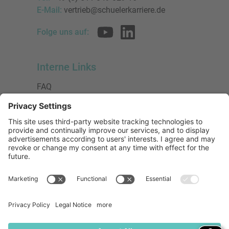
E-Mail:
vertrieb@schuelerkarriere.de
Folge uns auf:
Interne Links
FAQ
AGB
Datenschutzerklärung
Impressum
Presse
Urheberrecht
Barrierefreiheit
Mitglied bei:
Die Jungen Unternehmer
Wirtschaftsjunioren Deutschland e.V.
(WJD)