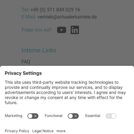
Tel:
+49 (0) 511 849 029 16
E-Mail:
vertrieb@schuelerkarriere.de
Folge uns auf:
Interne Links
FAQ
AGB
Datenschutzerklärung
Impressum
Presse
Urheberrecht
Barrierefreiheit
Mitglied bei:
Die Jungen Unternehmer