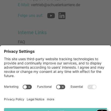
E-Mail:
vertrieb@schuelerkarriere.de
Folge uns auf:
Interne Links
FAQ
AGB
Datenschutzerklärung
Impressum
Presse
Urheberrecht
Barrierefreiheit
Mitglied bei:
Die Jungen Unternehmer
Wirtschaftsjunioren Deutschland e.V.
(WJD)