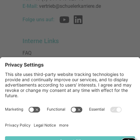
E-Mail:
vertrieb@schuelerkarriere.de
Folge uns auf:
Interne Links
FAQ
AGB
Datenschutzerklärung
Impressum
Presse
Urheberrecht
Barrierefreiheit
Mitglied bei:
Die Jungen Unternehmer
Wirtschaftsjunioren Deutschland e.V.
(WJD)