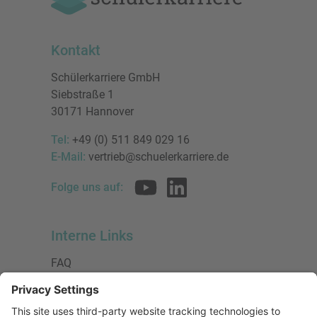
Kontakt
Schülerkarriere GmbH
Siebstraße 1
30171 Hannover
Tel:
+49 (0) 511 849 029 16
E-Mail:
vertrieb@schuelerkarriere.de
Folge uns auf:
Interne Links
FAQ
AGB
Datenschutzerklärung
Impressum