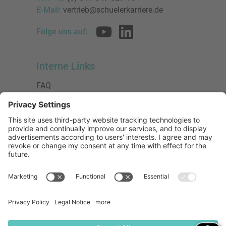
E-Mail:
vertrieb@schuelerkarriere.de
Folge uns auf:
Interne Links
FAQ
AGB
Datenschutzerklärung
Impressum
Presse
Urheberrecht
Barrierefreiheit
Mitglied bei:
Die Jungen Unternehmer
Wirtschaftsjunioren Deutschland e.V.
(WJD)