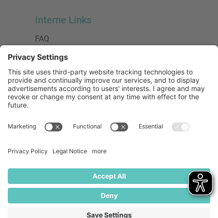
Interne Links
FAQ
AGB
Datenschutzerklärung
Impressum
Presse
Urheberrecht
Barrierefreiheit
Mitglied bei:
Die Jungen Unternehmer
Wirtschaftsjunioren Deutschland e.V.
(WJD)