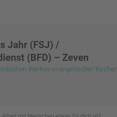
es Jahr (FSJ) /
dienst (BFD) – Zeven
konischen Werkes evangelischer Kirchen
 Arbeit mit Menschen etwas für dich ist?