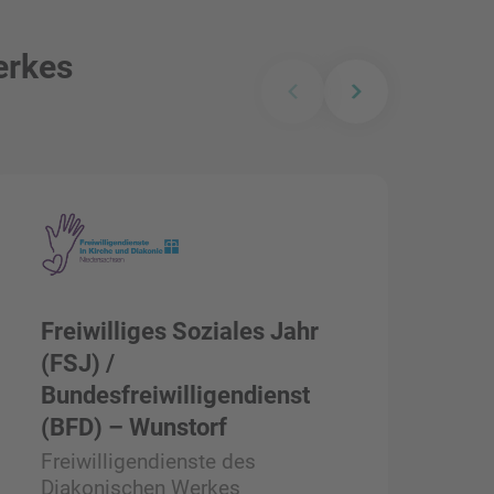
erkes
Freiwilliges Soziales Jahr
F
(FSJ) /
(
Bundesfreiwilligendienst
B
(BFD) – Wunstorf
(
Freiwilligendienste des
F
Diakonischen Werkes
D