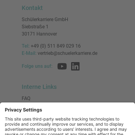
Kontakt
Schülerkarriere GmbH
Siebstraße 1
30171 Hannover
Tel:
+49 (0) 511 849 029 16
E-Mail:
vertrieb@schuelerkarriere.de
Folge uns auf:
Interne Links
FAQ
AGB
Datenschutzerklärung
Impressum
Presse
Urheberrecht