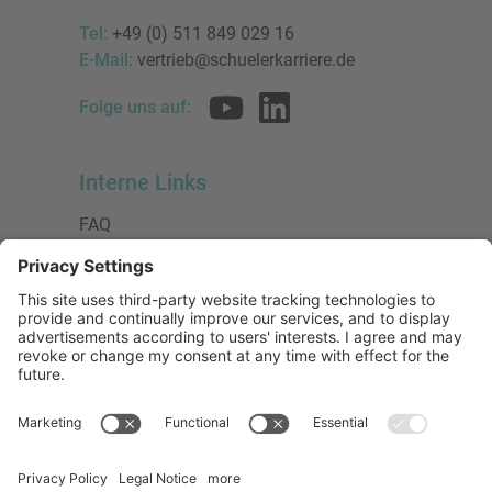
Tel:
+49 (0) 511 849 029 16
E-Mail:
vertrieb@schuelerkarriere.de
Folge uns auf:
Interne Links
FAQ
AGB
Datenschutzerklärung
Impressum
Presse
Urheberrecht
Barrierefreiheit
Mitglied bei:
Die Jungen Unternehmer