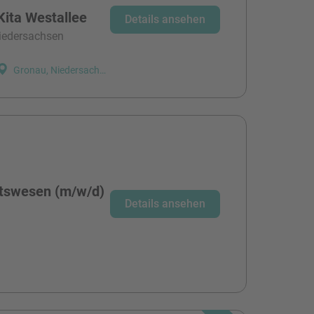
Kita Westallee
Details ansehen
niedersachsen
Gronau, Niedersachsen
tswesen (m/w/d)
Details ansehen