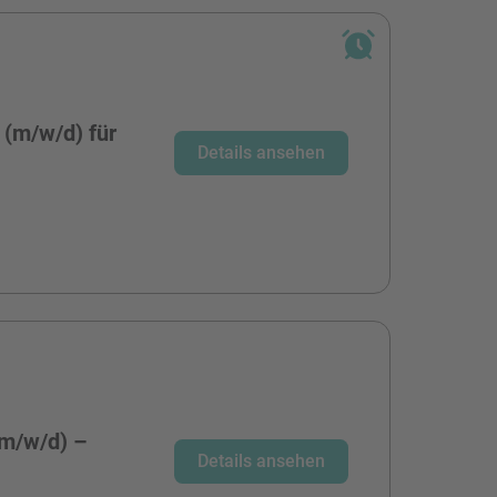
 (m/w/d) für
Details ansehen
(m/w/d) –
Details ansehen