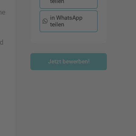
teilen
ne
in WhatsApp
teilen
nd
Jetzt bewerben!