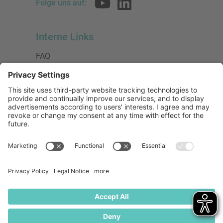
Folge uns auf:
Interne Links
FAQ
AGB
Datenschutzerklärung
Impressum
Presse
Urheberrecht
Barrierefreiheit
Mitglied bei:
Die Jungen Unternehmer
Wirtschaftsjunioren Deutschland e.V.
(WJD)