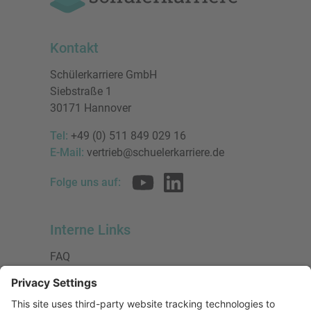
Kontakt
Schülerkarriere GmbH
Siebstraße 1
30171 Hannover
Tel:
+49 (0) 511 849 029 16
E-Mail:
vertrieb@schuelerkarriere.de
Folge uns auf:
Interne Links
FAQ
AGB
Datenschutzerklärung
Impressum