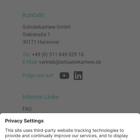
Kontakt
Schülerkarriere GmbH
Siebstraße 1
30171 Hannover
Tel:
+49 (0) 511 849 029 16
E-Mail:
vertrieb@schuelerkarriere.de
Folge uns auf:
Interne Links
FAQ
AGB
Datenschutzerklärung
Impressum
Presse